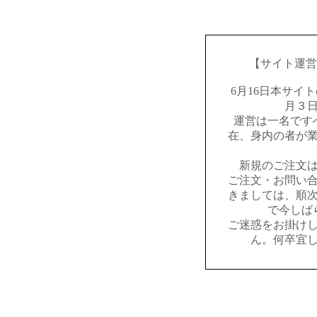
【サイト運営
6月16日本サイ
月３
運営は一名です
在、身内の者が
新規のご注文
ご注文・お問い
きましては、順
で今しば
ご迷惑をお掛け
ん。何卒宜