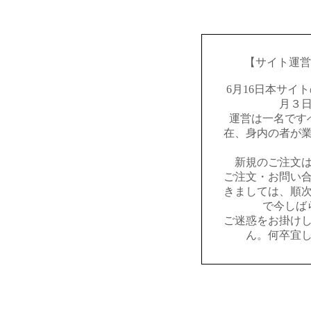
【サイト運営
6月16日本サイ
月３
運営は一名です
在、身内の者が
新規のご注文
ご注文・お問い
きましては、順
で今しば
ご迷惑をお掛け
ん。何卒宜