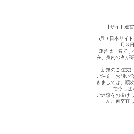
【サイト運営
6月16日本サイ
月３
運営は一名です
在、身内の者が
新規のご注文
ご注文・お問い
きましては、順
で今しば
ご迷惑をお掛け
ん。何卒宜