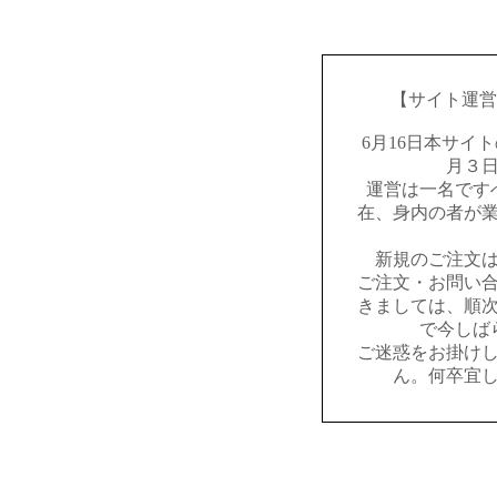
【サイト運営
6月16日本サイ
月３
運営は一名です
在、身内の者が
新規のご注文
ご注文・お問い
きましては、順
で今しば
ご迷惑をお掛け
ん。何卒宜