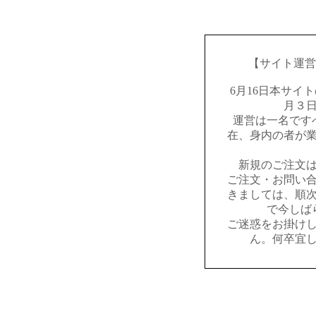
【サイト運営
6月16日本サイ
月３
運営は一名です
在、身内の者が
新規のご注文
ご注文・お問い
きましては、順
で今しば
ご迷惑をお掛け
ん。何卒宜