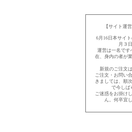
【サイト運営
6月16日本サイ
月３
運営は一名です
在、身内の者が
新規のご注文
ご注文・お問い
きましては、順
で今しば
ご迷惑をお掛け
ん。何卒宜