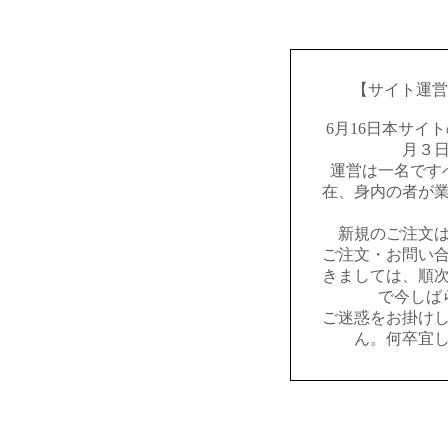
【サイト運営
6月16日本サイ
月３
運営は一名です
在、身内の者が
新規のご注文
ご注文・お問い
きましては、順
で今しば
ご迷惑をお掛け
ん。何卒宜