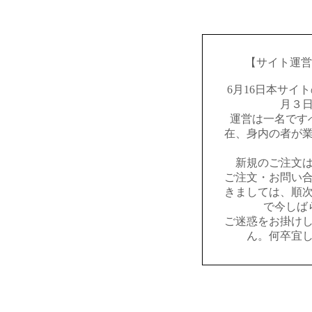
【サイト運営
6月16日本サイ
月３
運営は一名です
在、身内の者が
新規のご注文
ご注文・お問い
きましては、順
で今しば
ご迷惑をお掛け
ん。何卒宜