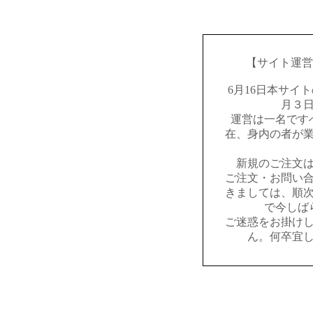
【サイト運営
6月16日本サイ
月３
運営は一名です
在、身内の者が
新規のご注文
ご注文・お問い
きましては、順
で今しば
ご迷惑をお掛け
ん。何卒宜