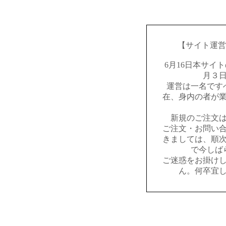
【サイト運営
6月16日本サイ
月３
運営は一名です
在、身内の者が
新規のご注文
ご注文・お問い
きましては、順
で今しば
ご迷惑をお掛け
ん。何卒宜