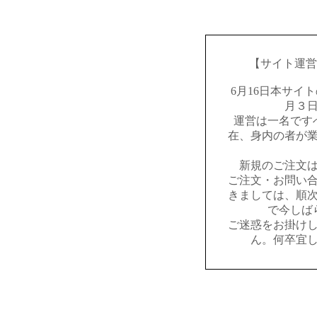
【サイト運営
6月16日本サイ
月３
運営は一名です
在、身内の者が
新規のご注文
ご注文・お問い
きましては、順
で今しば
ご迷惑をお掛け
ん。何卒宜