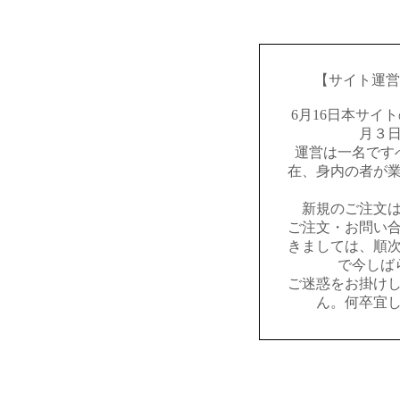
【サイト運営
6月16日本サイ
月３
運営は一名です
在、身内の者が
新規のご注文
ご注文・お問い
きましては、順
で今しば
ご迷惑をお掛け
ん。何卒宜