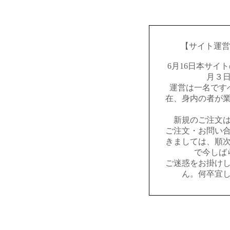
【サイト運営
6月16日本サイ
月３
運営は一名です
在、身内の者が
新規のご注文
ご注文・お問い
きましては、順
で今しば
ご迷惑をお掛け
ん。何卒宜