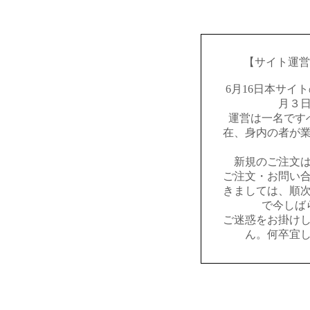
【サイト運営
6月16日本サイ
月３
運営は一名です
在、身内の者が
新規のご注文
ご注文・お問い
きましては、順
で今しば
ご迷惑をお掛け
ん。何卒宜