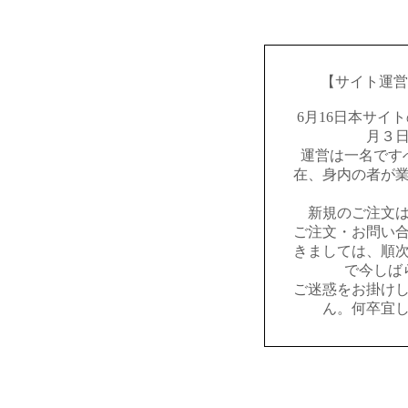
【サイト運営
6月16日本サイ
月３
運営は一名です
在、身内の者が
新規のご注文
ご注文・お問い
きましては、順
で今しば
ご迷惑をお掛け
ん。何卒宜