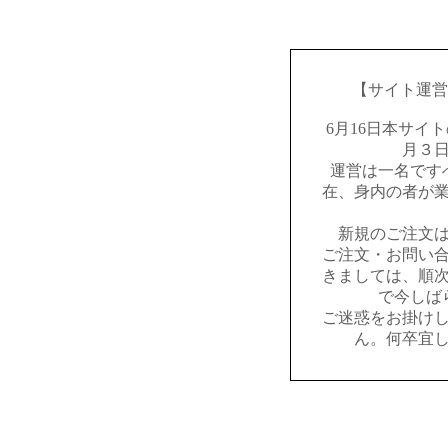
【サイト運営
6月16日本サイ
月３
運営は一名です
在、身内の者が
新規のご注文
ご注文・お問い
きましては、順
で今しば
ご迷惑をお掛け
ん。何卒宜