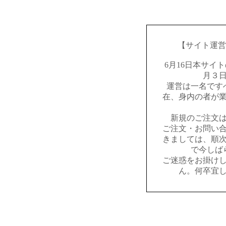
【サイト運営
6月16日本サイ
月３
運営は一名です
在、身内の者が
新規のご注文
ご注文・お問い
きましては、順
で今しば
ご迷惑をお掛け
ん。何卒宜