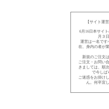
【サイト運営
6月16日本サイ
月３
運営は一名です
在、身内の者が
新規のご注文
ご注文・お問い
きましては、順
で今しば
ご迷惑をお掛け
ん。何卒宜