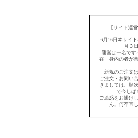
【サイト運営
6月16日本サイ
月３
運営は一名です
在、身内の者が
新規のご注文
ご注文・お問い
きましては、順
で今しば
ご迷惑をお掛け
ん。何卒宜