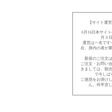
【サイト運営
6月16日本サイ
月３
運営は一名です
在、身内の者が
新規のご注文
ご注文・お問い
きましては、順
で今しば
ご迷惑をお掛け
ん。何卒宜