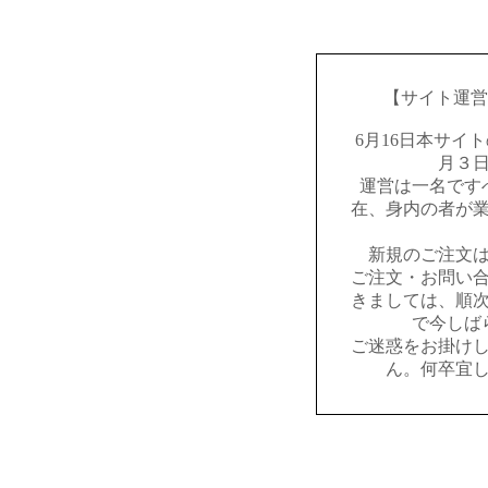
【サイト運営
6月16日本サイ
月３
運営は一名です
在、身内の者が
新規のご注文
ご注文・お問い
きましては、順
で今しば
ご迷惑をお掛け
ん。何卒宜